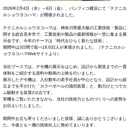
2026年2月4日（水）～6日（金）、パシフィコ横浜にて「テクニカ
ルショウヨコハマ」が開催されました。
テクニカルショウヨコハマは、神奈川県最大級の工業技術・製品に
関する総合見本市で、工業技術や製品の最新情報が一堂に集まる展
示会です。今年のテーマは「時代をひらく新たな技術」。
期間中は3日間で延べ18,032人が来場されました。（テクニカルシ
ョウヨコハマWebサイトより）
当社ブースでは、デモ機の展示をはじめ、設計から製造までの一貫
体制をご紹介する資料や動画の上映を行いました。
展示したデモ機は、入社数年の若手社員が中心となり、設計から組
立までを手がけた「カラーボールの識別装置」と、動力ひとつでカ
ム駆動する装置の2点です。
実機をご覧いただきながら、当社の技術力とものづくりへの姿勢を
お伝えいたしました。
期間中お立ち寄りくださいました皆様、誠にありがとうございまし
た。今後とも一層の技術向上に努めてまいります。